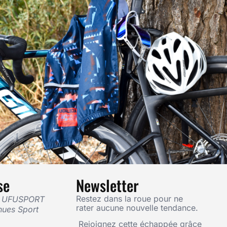
se
Newsletter
Restez dans la roue pour ne
— UFUSPORT
rater aucune nouvelle tendance.
nues Sport
Rejoignez cette échappée grâce