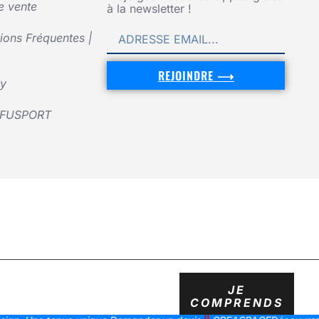
e vente
à la newsletter !
ons Fréquentes |
REJOINDRE ⟶
cy
UFUSPORT
JE
COMPRENDS