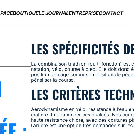
PACE
BOUTIQUE
LE JOURNAL
ENTREPRISE
CONTACT
LES SPÉCIFICITÉS D
La combinaison triathlon (ou trifonction) est 
natation, vélo, course à pied. Elle doit donc ê
position de nage comme en position de pédal
N
pénaliser la course.
LES CRITÈRES TECH
Aérodynamisme en vélo, résistance à l’eau en
matière doit combiner ces qualités. Nos combin
E :
haute résistance chlore, avec des coutures pl
l’arrière est une option très demandée sur les