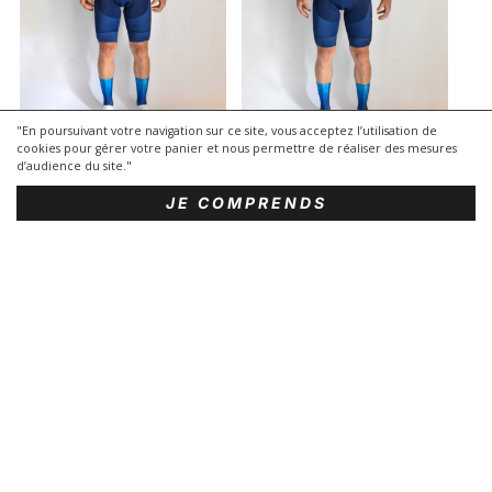
COMBINAISON ULTRA
COMBINAISON ULTRA
"En poursuivant votre navigation sur ce site, vous acceptez l’utilisation de
SPORT MC
SPORT ML
cookies pour gérer votre panier et nous permettre de réaliser des mesures
d’audience du site."
Combinaison
Combinaison
Gamme
|
Gamme
|
CYCLISME
Vêtements
CYCLISME
Vêtements
|
|
JE COMPRENDS