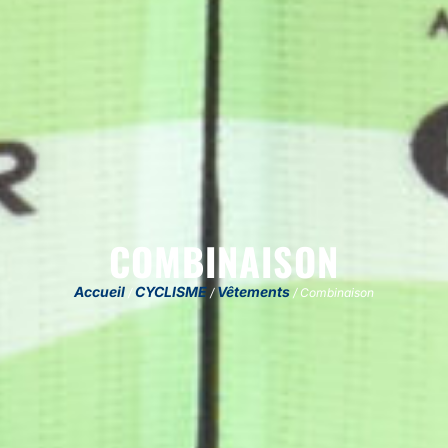
COMBINAISON
Accueil
CYCLISME
Vêtements
/
/
/ Combinaison