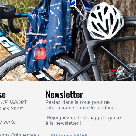
se
Newsletter
Restez dans la roue pour ne
— UFUSPORT
rater aucune nouvelle tendance.
nues Sport
Rejoignez cette échappée grâce
e vente
à la newsletter !
ons Fréquentes |