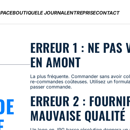
PACE
BOUTIQUE
LE JOURNAL
ENTREPRISE
CONTACT
ERREUR 1 : NE PAS 
EN AMONT
La plus fréquente. Commander sans avoir coll
re-commandes coûteuses. Utilisez un formulai
passer commande.
ERREUR 2 : FOURNI
DE
MAUVAISE QUALITÉ
E
Un logo en JPG basse résolution donnera un re