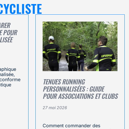
CYCLISTE
ARER
E POUR
LISÉE
raphique
alisée,
t conforme
TENUES RUNNING
atique
PERSONNALISÉES : GUIDE
POUR ASSOCIATIONS ET CLUBS
27 mai 2026
Comment commander des