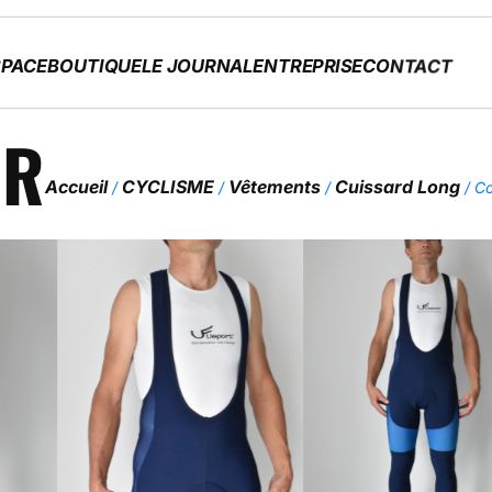
PACE
BOUTIQUE
LE JOURNAL
ENTREPRISE
CONTACT
ER
Accueil
CYCLISME
Vêtements
Cuissard Long
/
/
/
/ Co