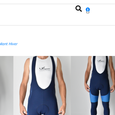
0
llant Hiver