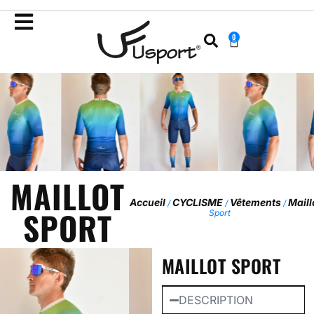
0
MAILLOT
Accueil
CYCLISME
Vêtements
Maill
/
/
/
SPORT
Sport
MAILLOT SPORT
DESCRIPTION