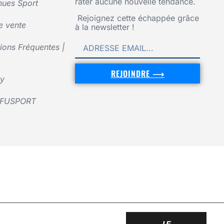
rater aucune nouvelle tendance.
nues Sport
Rejoignez cette échappée grâce
e vente
à la newsletter !
ons Fréquentes |
REJOINDRE ⟶
cy
UFUSPORT