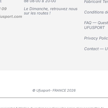
E
de 08:00 à 20:00
Fabricant Te
1 09
Le Dimanche, retrouvez nous
Conditions d
sur les routes !
usport.com
FAQ — Questi
UFUSPORT
Privacy Poli
Contact — 
© Ufusport- FRANCE 2026