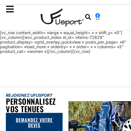
0
[vc_row content_width= »large » equal_height= » » shift_y= »0″]
[vc_column][wvc_product_index el_id= »items-72829″
product_display= »grid_overlay_quickview » posts_per_page= »6″
pagination= »load_more » orderby= » » order= » » columns= »3″
product_cat= »women »][/vc_column][/vc_row]
REJOIGNEZ UFUSPORT
PERSONNALISEZ
VOS TENUES
DEMANDEZ VOTRE
DEVIS