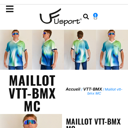
0
MAILLOT
VTT-BMX
Accueil
VTT-BMX
/
/ Maillot vtt-
bmx MC
MC
MAILLOT VTT-BMX