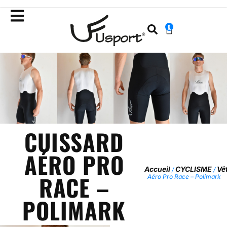
0
CUISSARD
AÉRO PRO
Accueil
CYCLISME
Vê
/
/
RACE –
Aéro Pro Race – Polimark
POLIMARK